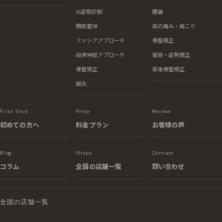
About
Menu
Symptoms
NAORU整体院
施術メニュー一覧
症状から探す
について
AI姿勢診断
腰痛
関節整体
肩の痛み・肩こり
ファシアアプローチ
骨盤矯正
自律神経アプローチ
猫背・姿勢矯正
骨盤矯正
産後骨盤矯正
鍼灸
First Visit
Price
Review
初めての方へ
料金プラン
お客様の声
Blog
Shops
Contact
コラム
全国の店舗一覧
問い合わせ