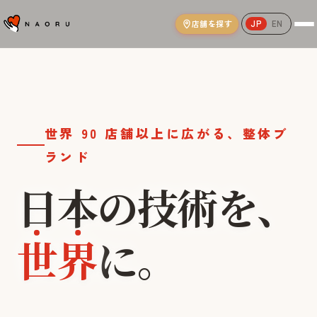
店舗を探す
JP
EN
NAORU整体院｜AI姿勢分析と国家資格
世界 90 店舗以上に広がる、整体ブ
ランド
日本の技術を、
技術
世界
に。
本気