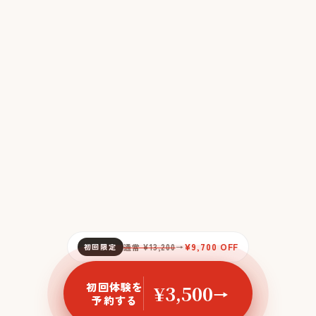
¥9,700 OFF
初回限定
通常 ¥13,200
→
初回体験を
¥3,500
→
予約する