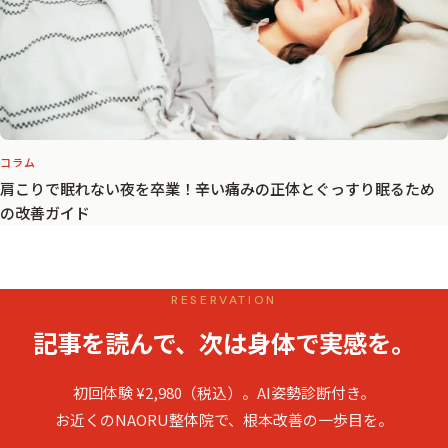
コラム
肩こりで眠れない夜を卒業！辛い痛みの正体とぐっすり眠るため
の改善ガイド
RESERVATION
記事を読んで、次は身体で実感を。
初回体験 ¥2,980（税込）。AI姿勢診断付き。
お近くのNAORU整体院で、根本改善の一歩目を。