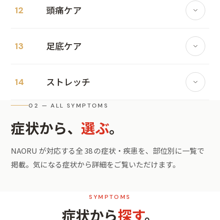
ストレスによる身体症状がある方
デスクワークで骨盤が歪んでいる
産後 2ヶ月以降、緩んだ靭帯をソフトな手技で調
NAORU の信頼
施術内容
頭痛ケア
→ 肩こりのお悩みはこちら
→ 肩こりのお悩みはこちら
12
近くの店舗を探す
下半身の不調が気になる
改善事例
こんな症状におすすめ
#胸郭の硬さ
#呼吸の浅さ
整。体型戻し・育児疲労軽減に。キッズスペース併
胸椎・肋骨・肩甲骨の連動を整え、巻き肩や丸まっ
高性能EMS使用
国家資格者指導
姿勢を根本から整えたい
設店あり。
#慢性痛全般
#自律神経
#顔のたるみ
た背中を根本から修正。デスクワーク性の姿勢不良
NAORU の信頼
施術内容
足底ケア
13
に。
自律神経アプローチを予約する
関連する詳細ページ
改善事例
こんな症状におすすめ
#ほうれい線
#リフトアップ
#肌トラブル
こんな方に向いています
肩甲骨周辺の 6 つの筋群をリリース、肩の挙上や回
関節整体を予約する
ファシアアプローチを予約する
国家資格者が施術
自律神経アプローチ併用
→ 骨盤矯正のお悩みはこちら
#冷え性
産後 2ヶ月〜1年の方
#免疫低下
#慢性的な痛み
#関連痛
#首こり
#腰痛
旋の制限を解放します。呼吸も深くなります。
こんな方に向いています
近くの店舗を探す
NAORU の信頼
ストレッチ
14
育児疲労で身体を労りたい方
近くの店舗を探す
近くの店舗を探す
→ 腰痛のお悩みはこちら
改善事例
こんな症状におすすめ
#坐骨神経痛
デスクワーカー
#筋・筋膜性疼痛
産前の体型に戻したい方
足裏アーチ分析
歩行指導付き
こんな方に向いています
施術内容
長時間スマホ利用者
#筋力低下
#姿勢維持の困難
#ポッコリお腹
02 — ALL SYMPTOMS
姿勢が悪いと指摘される方
慢性的な肩こりに悩む方
鍼灸師(国家資格)による伝統的な東洋医学アプロー
NAORU の信頼
施術内容
関連する詳細ページ
デスクワーク疲れを感じる方
症状から、
選ぶ
。
改善事例
こんな症状におすすめ
#尿漏れ
#体幹の弱さ
#インナーマッスル不足
チ。美容鍼灸では顔の筋肉とツボにアプローチし、
慢性的な痛みの引き金(トリガーポイント)を特定し
国家資格者が施術
ホームケア指導付き
呼吸が浅いと感じる方
→ 産後骨盤矯正のお悩みはこちら
関連する詳細ページ
骨盤矯正を予約する
自然なリフトアップへ。
#緊張型頭痛
#肩こり頭痛
#眼精疲労
#首こり
てピンポイントで圧迫・リリース。関連痛のパター
NAORU が対応する全 38 の症状・疾患を、部位別に一覧で
施術内容
→ 姿勢不良のお悩みはこちら
ンを読み解く熟練技術。
関連する詳細ページ
改善事例
こんな症状におすすめ
#自律神経の乱れ
近くの店舗を探す
こんな方に向いています
掲載。気になる症状から詳細をご覧いただけます。
高性能EMSで深層筋(インナーマッスル)を電気刺激
→ 肩こりのお悩みはこちら
薬に頼らず根本改善したい方
#足底筋膜炎
#外反母趾
#扁平足
#足の疲れ
で強化。腹横筋・骨盤底筋群など、自力では鍛えに
こんな方に向いています
産後骨盤矯正を予約する
施術内容
顔のたるみが気になる方
くい筋肉にアプローチ。
こんな症状におすすめ
#姿勢の崩れ
原因不明の慢性痛に悩む方
SYMPTOMS
慢性不調を抱える方
首・肩・後頭部の筋緊張と自律神経の乱れにアプロ
猫背矯正を予約する
痛みが移動する方
近くの店舗を探す
症状から
探す
。
#体の硬さ
#可動域の低下
#肩こり
#腰痛予防
ーチ。薬に頼らず、頭痛が起きにくい状態へ導きま
こんな方に向いています
マッサージで効果を感じない方