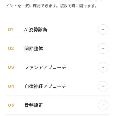
イントを一気に確認できます。複数同時に開けます。
AI姿勢診断
01
NAORU の信頼
関節整体
02
AI 診断システム
前後比較レポート
NAORU の信頼
ファシアアプローチ
03
改善事例
国家資格者が施術
AI 姿勢診断と連動
NAORU の信頼
自律神経アプローチ
04
改善事例
こんな症状におすすめ
国家資格者が施術
解剖学ベースの手技
#姿勢不良
#猫背
#反り腰
#骨盤の歪み
NAORU の信頼
骨盤矯正
05
改善事例
こんな症状におすすめ
#左右差
#ストレートネック
国家資格者が施術
非侵襲的アプローチ