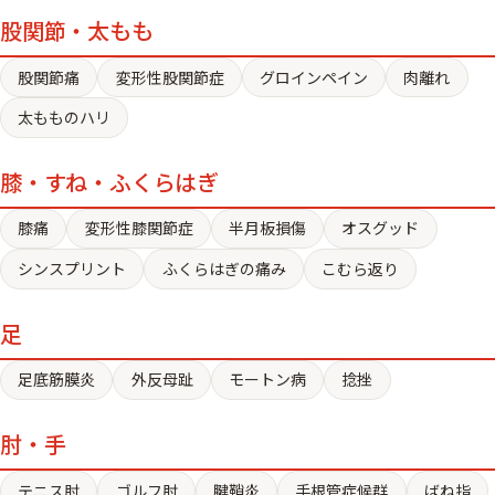
股関節・太もも
股関節痛
変形性股関節症
グロインペイン
肉離れ
太もものハリ
膝・すね・ふくらはぎ
膝痛
変形性膝関節症
半月板損傷
オスグッド
シンスプリント
ふくらはぎの痛み
こむら返り
足
足底筋膜炎
外反母趾
モートン病
捻挫
肘・手
テニス肘
ゴルフ肘
腱鞘炎
手根管症候群
ばね指