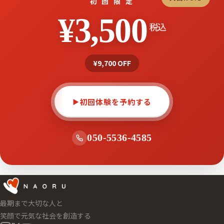
初 回 限 定
¥3,500
税込
¥9,700 OFF
初回体験を予約する
▶
050-5536-4585
最期まで大切な人と
笑顔で元気な社会を創造する