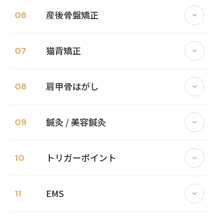
#慢性腰痛
#ヘルニア
#坐骨神経痛
NAORU の信頼
施術内容
産後骨盤矯正
06
改善事例
こんな症状におすすめ
#ぎっくり腰
#脊柱管狭窄症
#四十肩
#五十肩
独自 AI システムで体の歪みを前後左右から数値
国家資格者が施術
3軸アセスメント
#変形性関節症
#可動域制限
#筋膜の癒着
#肩こり
#背中の張り
化。施術前後の変化をデータで可視化し、根拠に基
NAORU の信頼
猫背矯正
07
づいた施術計画を立てます。
改善事例
こんな症状におすすめ
#ハムストリングの硬さ
#慢性疲労
#むくみ
国家資格者が施術
キッズスペース併設店あり
施術内容
#不眠
#慢性疲労
#自律神経の乱れ
#頭痛
こんな方に向いています
関節包と靭帯に段階的にアプローチ。欧米で体系化
NAORU の信頼
施術内容
肩甲骨はがし
08
改善事例
こんな症状におすすめ
#めまい
自分の体の状態を客観的に知りたい方
#冷え性
#ストレスによる不調
された技術をベースに、ボキボキしない安全な手技
筋膜(ファシア)の癒着・滑走不全に対しリリース手
国家資格者が施術
AI 姿勢診断と連動
改善を数値で確認したい方
で関節の可動域を細かく整えます。
#骨盤の歪み
#腰痛
#下半身太り
#冷え性
技で深層の張りを緩めます。関節整体と組み合わせ
初めて整体を受ける方
NAORU の信頼
施術内容
鍼灸 / 美容鍼灸
09
立体的に調整。
改善事例
こんな症状におすすめ
#生理痛
#むくみ
#O脚
#X脚
#姿勢不良
こんな方に向いています
頭蓋・頚椎・横隔膜周辺へのソフトな手技で自律神
国家資格者が施術
関連する詳細ページ
慢性的な腰痛・肩こりを根本改善したい
#産後の骨盤の歪み
#産後腰痛
#尿漏れ
経系を整えます。交感・副交感のバランスを取り戻
こんな方に向いています
NAORU の信頼
施術内容
トリガーポイント
→ 姿勢不良のお悩みはこちら
10
病院や接骨院では改善しなかった
し、体と心の両面から回復。
改善事例
こんな症状におすすめ
#ポッコリお腹
マッサージですぐ元に戻ってしまう方
#産後のスタイル崩れ
#恥骨痛
ボキボキする施術は怖い
下半身の土台である骨盤を水平・前後・捻じれの3
鍼灸師(国家資格)
使い捨て鍼使用
慢性的な張りが取れない方
#尾骨痛
#猫背
#巻き肩
#ストレートネック
#肩こり
軸で調整。ソフトな手技で根本から整えます。
こんな方に向いています
深部の違和感が続く方
NAORU の信頼
EMS
関連する詳細ページ
11
改善事例
こんな症状におすすめ
#頭痛
病院で異常なしと言われるが不調が続く方
#姿勢不良
#慢性疲労
AI姿勢診断を予約する
国家資格者が施術
こんな方に向いています
施術内容
→ 腰痛のお悩みはこちら
関連する詳細ページ
慢性的な疲労感・睡眠の質に悩む方
#肩こり
#背中の張り
#四十肩予防
#姿勢改善