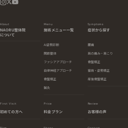
About
Menu
Symptoms
NAORU整体院
施術メニュー一覧
症状から探す
について
AI姿勢診断
腰痛
関節整体
肩の痛み・肩こり
ファシアアプローチ
骨盤矯正
自律神経アプローチ
猫背・姿勢矯正
骨盤矯正
産後骨盤矯正
鍼灸
First Visit
Price
Review
初めての方へ
料金プラン
お客様の声
Blog
Shops
Contact