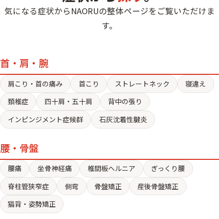
施術内容
肩甲骨はがしを予約する
近くの店舗を探す
す。
気になる症状からNAORUの整体ページをご覧いただけま
#運動パフォーマンス低下
運動する時間がない方
足底筋膜炎・外反母趾・扁平足などのケアに加え、
産後の体幹再構築
す。
鍼灸を予約する
近くの店舗を探す
足裏アーチの再構築で全身の姿勢と歩行を根本改善
こんな方に向いています
効率的に深層筋を鍛えたい方
施術内容
します。
トリガーポイントを予約する
慢性的な頭痛にお悩みの方
近くの店舗を探す
パーソナルストレッチ。施術で整えた体を日常で維
鎮痛薬を頻繁に使う方
首・肩・腕
持するための柔軟性トレーニング。自宅でのセルフ
こんな方に向いています
近くの店舗を探す
デスクワークが多い方
ケアも指導します。
EMSを予約する
足裏の痛みがある方
肩こり・首の痛み
首こり
ストレートネック
寝違え
立ち仕事が多い方
頚椎症
四十肩・五十肩
背中の張り
こんな方に向いています
近くの店舗を探す
歩き方のクセが気になる方
頭痛ケアを予約する
施術効果を持続させたい方
インピンジメント症候群
石灰沈着性腱炎
運動不足の方
近くの店舗を探す
スポーツパフォーマンスを上げたい方
腰・骨盤
足底ケアを予約する
腰痛
坐骨神経痛
椎間板ヘルニア
ぎっくり腰
近くの店舗を探す
ストレッチを予約する
脊柱管狭窄症
側弯
骨盤矯正
産後骨盤矯正
猫背・姿勢矯正
近くの店舗を探す