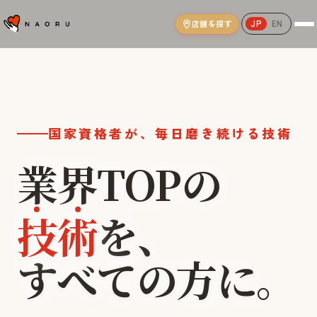
店舗を探す
JP
EN
NAORU整体院｜AI姿勢分析と国家資格
国家資格者が、毎日磨き続ける技術
業界TOPの
技術
を、
本気
世界
すべての方に。