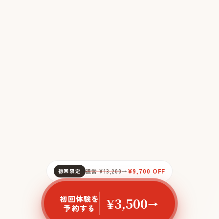
¥9,700 OFF
初回限定
通常 ¥13,200
→
初回体験を
¥3,500
→
予約する