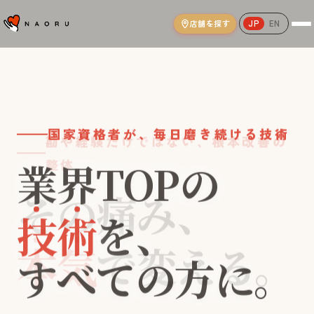
店舗を探す
JP
EN
NAORU整体院｜AI姿勢分析と国家資格
国家資格者が、毎日磨き続ける技術
業界TOPの
技術
を、
本気
世界
すべての方に。