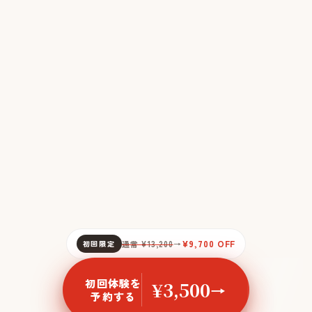
¥9,700 OFF
初回限定
通常 ¥13,200
→
初回体験を
¥3,500
→
予約する