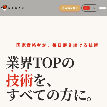
店舗を探す
JP
EN
NAORU整体院｜AI姿勢分析と国家資格
国家資格者が、毎日磨き続ける技術
業界TOPの
技術
を、
本気
世界
すべての方に。