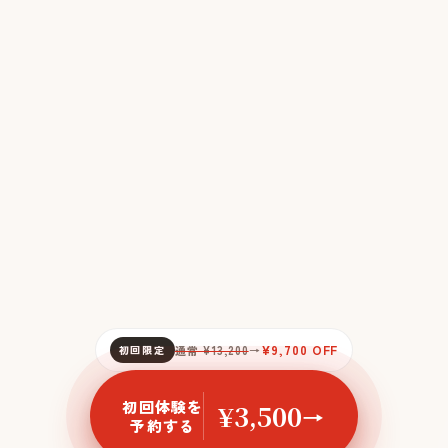
¥9,700 OFF
初回限定
通常 ¥13,200
→
初回体験を
¥3,500
→
予約する