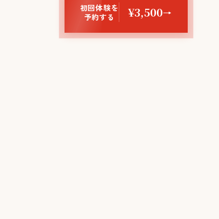
初回体験を
¥3,500
→
予約する