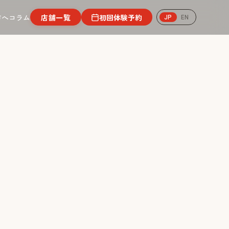
店舗一覧
初回体験予約
方へ
コラム
JP
EN