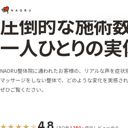
REVIEWS / お客様の声
圧倒的な​施術数
一人​ひとりの​実
NAORU整体院に​通われた​お客様の、​リアルな​声を​症状
マッサージを​しない​整体で、​どのような​変化を​実感され
ぜひご覧ください。
4.8
★
★
★
★
★
全
件のレビューから
/ 5.0