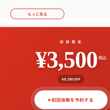
もっと見る
初 回 限 定
¥3,500
税込
¥9,700 OFF
初回体験を予約する
▶