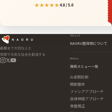
★★★★★
4.8 / 5.0
About
NAORU整体院について
最期まで大切な人と
笑顔で元気な社会を創造する
Menu
施術メニュー一覧
AI姿勢診断
関節整体
ファシアアプローチ
自律神経アプローチ
骨盤矯正