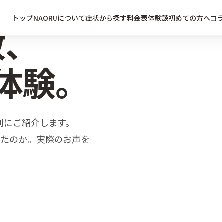
トップ
NAORUについて
症状から探す
料金表
体験談
初めての方へ
コ
、
体験。​
別に​ご紹介します。​
たのか。​実際の​お声を​