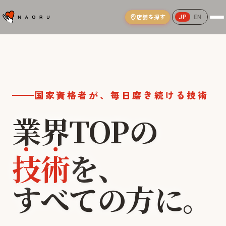
店舗を探す
JP
EN
NAORU整体院｜AI姿勢分析と国家資格
国家資格者が、毎日磨き続ける技術
業界TOPの
技術
を、
本気
世界
すべての方に。