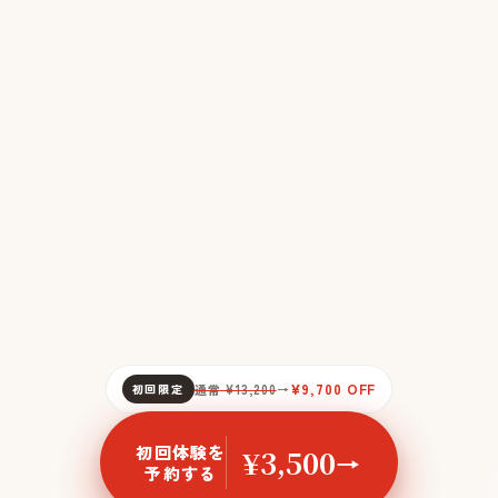
¥9,700 OFF
初回限定
通常 ¥13,200
→
初回体験を
¥3,500
→
予約する