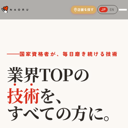
店舗を探す
JP
EN
NAORU整体院｜AI姿勢分析と国家資格
国家資格者が、毎日磨き続ける技術
業界TOPの
技術
を、
本気
世界
すべての方に。