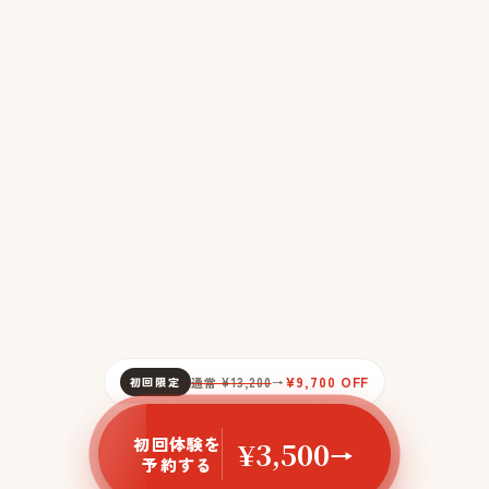
¥9,700 OFF
初回限定
通常 ¥13,200
→
初回体験を
¥3,500
→
予約する