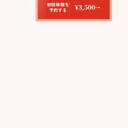
初回体験を
¥3,500
→
予約する